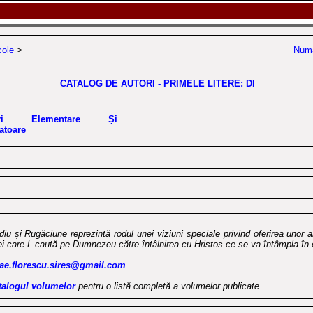
cole
>
Numă
CATALOG DE AUTORI - PRIMELE LITERE: DI
guri Elementare Și
atoare
iu și Rugăciune reprezintă rodul unei viziuni speciale privind oferirea unor a
i care-L caută pe Dumnezeu către întâlnirea cu Hristos ce se va întâmpla în 
lae.florescu.sires@gmail.com
talogul volumelor
pentru o listă completă a volumelor publicate.