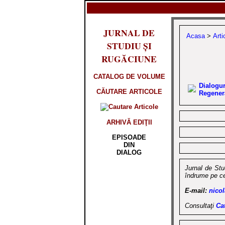
JURNAL DE
Acasa
>
Arti
STUDIU ȘI
RUGĂCIUNE
CATALOG DE VOLUME
Dialo
CĂUTARE ARTICOLE
Regener
ARHIVĂ EDIŢII
EPISOADE
DIN
DIALOG
Jurnal de Stud
îndrume pe ce
E-mail:
nico
Consultaţi
Ca