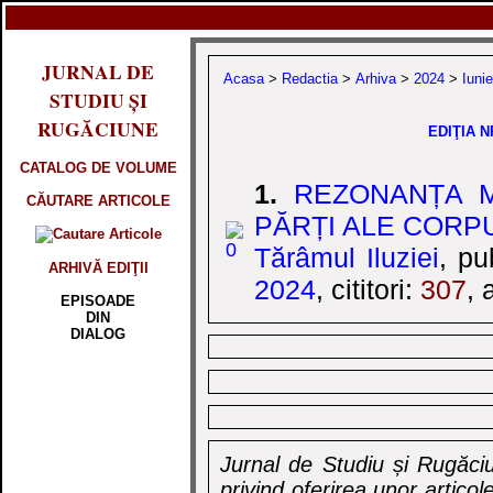
JURNAL DE
Acasa
>
Redactia
>
Arhiva
>
2024
>
Iunie
STUDIU ȘI
RUGĂCIUNE
EDIŢIA NR
CATALOG DE VOLUME
1.
REZONANȚA M
CĂUTARE ARTICOLE
PĂRȚI ALE CORPUL
Tărâmul Iluziei
, pu
ARHIVĂ EDIŢII
2024
, cititori:
307
, 
EPISOADE
DIN
DIALOG
Jurnal de Studiu și Rugăciu
privind oferirea unor artico