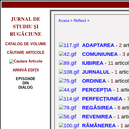
JURNAL DE
Acasa
>
Reflexii
>
STUDIU ȘI
RUGĂCIUNE
CATALOG DE VOLUME
ADAPTAREA
-
2
art
CĂUTARE ARTICOLE
COMUNIUNEA
-
3
a
IUBIREA
-
11
artico
ARHIVĂ EDIŢII
JURNALUL
-
1
artic
EPISOADE
ORDINEA
-
1
artico
DIN
DIALOG
PERCEPȚIA
-
1
arti
PERFECȚIUNEA
-
REGĂSIREA
-
8
art
REVENIREA
-
1
arti
RĂMÂNEREA
-
1
ar