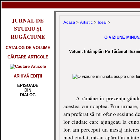
JURNAL DE
Acasa
>
Artistic
>
Ideal
>
STUDIU ȘI
RUGĂCIUNE
O VIZIUNE MINU
CATALOG DE VOLUME
Volum: Întâmplări Pe Tărâmul Il
CĂUTARE ARTICOLE
ARHIVĂ EDIŢII
EPISOADE
DIN
DIALOG
A rămâne în prezența gânduri
acestea vin noaptea. Prin urmare, 
am preferat să-mi ofer o sesiune d
lor ciudate care ajungeau la cuno
lor, am perceput un mesaj interes
mod ciudat, mi-au apărut în minte