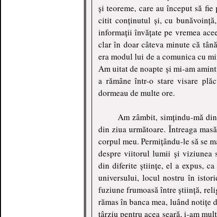
și teoreme, care au început să fie
citit conținutul și, cu bunăvoin
informații învățate pe vremea acee
clar în doar câteva minute că tână
era modul lui de a comunica cu min
Am uitat de noapte și mi-am amint
a rămâne într-o stare visare plăc
dormeau de multe ore.
Am zâmbit, simțindu-mă din 
din ziua următoare. Întreaga masă
corpul meu. Permițându-le să se ma
despre viitorul lumii și viziune
din diferite științe, el a expus, c
universului, locul nostru în istor
fuziune frumoasă între știință, reli
rămas în banca mea, luând notițe d
târziu pentru acea seară, i-am mulț