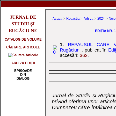
JURNAL DE
Acasa
>
Redactia
>
Arhiva
>
2024
>
Noie
STUDIU ȘI
RUGĂCIUNE
EDIŢIA NR. 1
CATALOG DE VOLUME
1.
REPAUSUL CARE V
CĂUTARE ARTICOLE
Rugăciunii
, publicat în
Edi
accesări:
362
.
ARHIVĂ EDIŢII
EPISOADE
DIN
DIALOG
Jurnal de Studiu și Rugăciu
privind oferirea unor artico
Dumnezeu către întâlnirea c