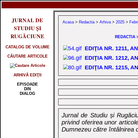
JURNAL DE
Acasa
>
Redactia
>
Arhiva
>
2025
>
Febr
STUDIU ȘI
RUGĂCIUNE
REDACTIA >
CATALOG DE VOLUME
EDIŢIA NR. 1211, A
CĂUTARE ARTICOLE
EDIŢIA NR. 1212, A
EDIŢIA NR. 1215, A
ARHIVĂ EDIŢII
EPISOADE
DIN
DIALOG
Jurnal de Studiu și Rugăciu
privind oferirea unor artico
Dumnezeu către întâlnirea c